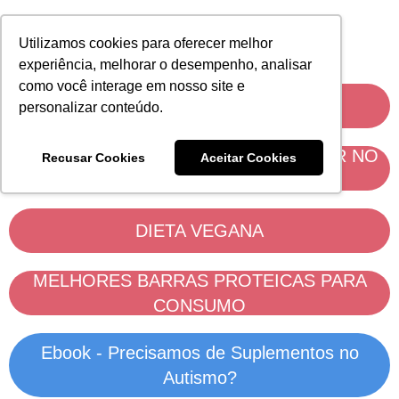
Utilizamos cookies para oferecer melhor
experiência, melhorar o desempenho, analisar
como você interage em nosso site e
DIETA FODMAPS
personalizar conteúdo.
MELHORES MARCAS PARA COMPRAR NO
Recusar Cookies
Aceitar Cookies
MERCADO
DIETA VEGANA
MELHORES BARRAS PROTEICAS PARA
CONSUMO
Ebook - Precisamos de Suplementos no
Autismo?